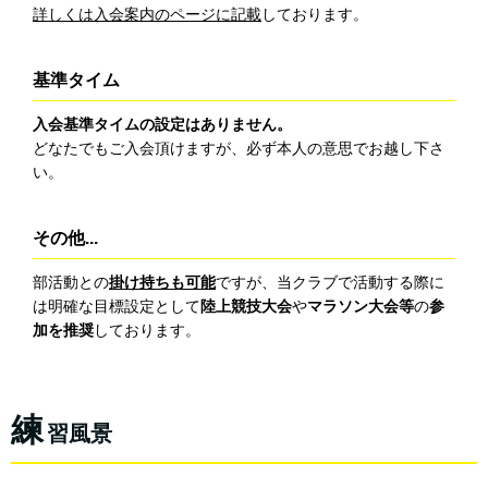
詳しくは入会案内のページに記載
しております。
基準タイム
入会基準タイムの設定はありません。
どなたでもご入会頂けますが、必ず本人の意思でお越し下さ
い。
その他...
部活動との
掛け持ちも可能
ですが、当クラブで活動する際に
は明確な目標設定として
陸上競技大会
や
マラソン大会等
の
参
加を推奨
しております。
練
習風景