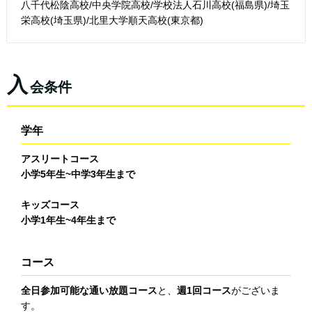
八千代松陰高校/中央学院高校/学校法人石川高校(福島県)/埼玉
栄高校(埼玉県)/北里大学順天高校(東京都)
入
会条件
学年
アスリートコース
小学5年生~中学3年生まで
キッズコース
小学1年生~4年生まで
コース
全日参加可能な通い放題コース
と、
週1回コース
がございま
す。