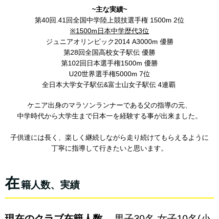
~主な実績~
第40回.41回全国中学陸上競技選手権 1500m 2位
※1500m日本中学歴代3位
ジュニアオリンピック2014 A3000m 優勝
第28回全国高校女子駅伝 優勝
第102回日本選手権1500m 優勝
U20世界選手権5000m 7位
全日本大学女子駅伝&富士山女子駅伝 4連覇
ケニア出身のマラソンランナーである父の指導の元、
中学時代から大学生まで日本一を経験する事が出来ました。
子供達には長く、楽しく継続しながら走り続けてもらえるように
丁寧に指導して行きたいと思います。
在
籍人数、実績
現在のクラブ在籍人数...
男子30名 女子10名(小